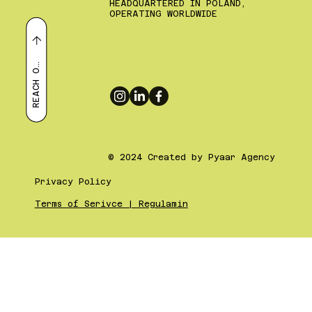
HEADQUARTERED IN POLAND,
OPERATING WORLDWIDE
E
A
C
H
R
U
T
O
© 2024 Created by Pyaar Agency
Privacy Policy
Terms of Serivce | Regulamin