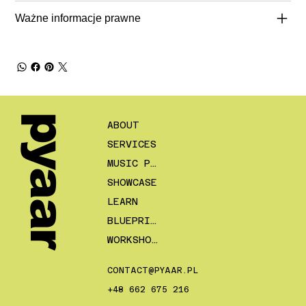
Ważne informacje prawne
pyaar
ABOUT
SERVICES
MUSIC PLANS
SHOWCASE
LEARN
BLUEPRINTS
WORKSHOPS
CONTACT@PYAAR.PL
+48 662 675 216